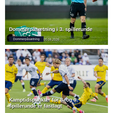
Dommerpåsætning i 3. spillerunde
Dommerpåsætning
05.08.2026
Kamptidspunkter for 8. og 9.
spillerunde er fastlagt