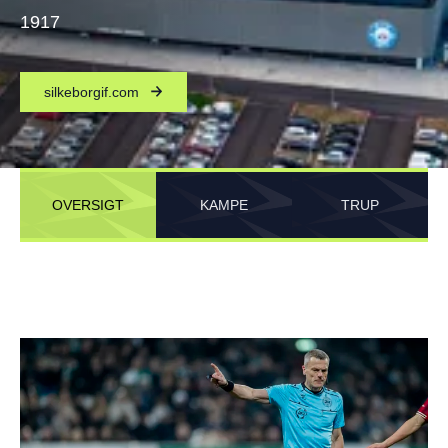
1917
silkeborgif.com
OVERSIGT
KAMPE
TRUP