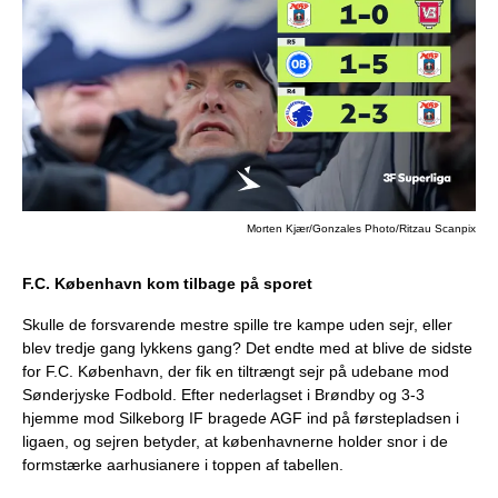
Morten Kjær/Gonzales Photo/Ritzau Scanpix
F.C. København kom tilbage på sporet
Skulle de forsvarende mestre spille tre kampe uden sejr, eller
blev tredje gang lykkens gang? Det endte med at blive de sidste
for F.C. København, der fik en tiltrængt sejr på udebane mod
Sønderjyske Fodbold. Efter nederlagset i Brøndby og 3-3
hjemme mod Silkeborg IF bragede AGF ind på førstepladsen i
ligaen, og sejren betyder, at københavnerne holder snor i de
formstærke aarhusianere i toppen af tabellen.