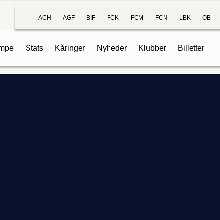
ACH
AGF
BIF
FCK
FCM
FCN
LBK
OB
mpe
Stats
Kåringer
Nyheder
Klubber
Billetter