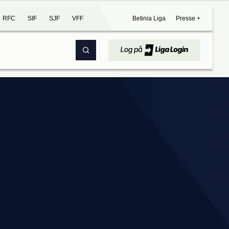
RFC
SIF
SJF
VFF
Betinia Liga
Presse +