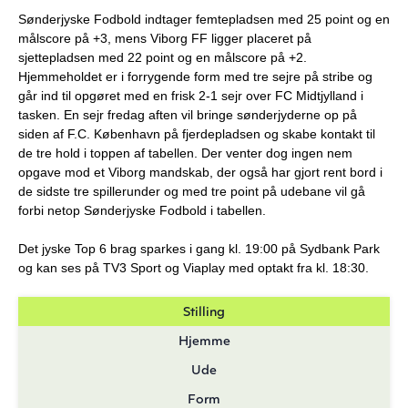
Sønderjyske Fodbold indtager femtepladsen med 25 point og en
målscore på +3, mens Viborg FF ligger placeret på
sjettepladsen med 22 point og en målscore på +2.
Hjemmeholdet er i forrygende form med tre sejre på stribe og
går ind til opgøret med en frisk 2-1 sejr over FC Midtjylland i
tasken. En sejr fredag aften vil bringe sønderjyderne op på
siden af F.C. København på fjerdepladsen og skabe kontakt til
de tre hold i toppen af tabellen. Der venter dog ingen nem
opgave mod et Viborg mandskab, der også har gjort rent bord i
de sidste tre spillerunder og med tre point på udebane vil gå
forbi netop Sønderjyske Fodbold i tabellen.
Det jyske Top 6 brag sparkes i gang kl. 19:00 på Sydbank Park
og kan ses på TV3 Sport og Viaplay med optakt fra kl. 18:30.