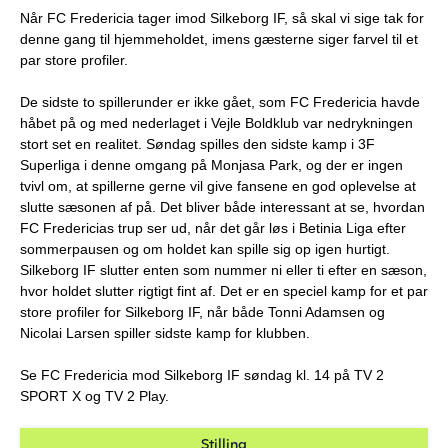
Når FC Fredericia tager imod Silkeborg IF, så skal vi sige tak for
denne gang til hjemmeholdet, imens gæsterne siger farvel til et
par store profiler.
De sidste to spillerunder er ikke gået, som FC Fredericia havde
håbet på og med nederlaget i Vejle Boldklub var nedrykningen
stort set en realitet. Søndag spilles den sidste kamp i 3F
Superliga i denne omgang på Monjasa Park, og der er ingen
tvivl om, at spillerne gerne vil give fansene en god oplevelse at
slutte sæsonen af på. Det bliver både interessant at se, hvordan
FC Fredericias trup ser ud, når det går løs i Betinia Liga efter
sommerpausen og om holdet kan spille sig op igen hurtigt.
Silkeborg IF slutter enten som nummer ni eller ti efter en sæson,
hvor holdet slutter rigtigt fint af. Det er en speciel kamp for et par
store profiler for Silkeborg IF, når både Tonni Adamsen og
Nicolai Larsen spiller sidste kamp for klubben.
Se FC Fredericia mod Silkeborg IF søndag kl. 14 på TV 2
SPORT X og TV 2 Play.