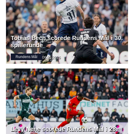
Tobias Bech scorede Rundens Mål i 30.
spillerunde
Rundens Mål
06.05.2026
Levy Nene scorede Rundens Mål i 28.