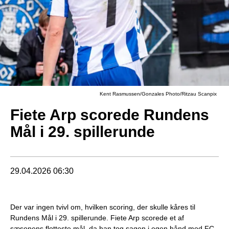
Kent Rasmussen/Gonzales Photo/Ritzau Scanpix
Fiete Arp scorede Rundens
Mål i 29. spillerunde
29.04.2026 06:30
Der var ingen tvivl om, hvilken scoring, der skulle kåres til
Rundens Mål i 29. spillerunde. Fiete Arp scorede et af
sæsonens flotteste mål, da han tog sagen i egen hånd mod FC