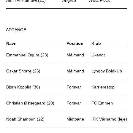
Amin Al-Hamawi (21)
Angreb
Wisla Plock
AFGANGE
Navn
Position
Klub
Emmanuel Ogura (23)
Målmand
Ukendt
Oskar Snorre (26)
Målmand
Lyngby Boldklub
Björn Kopplin (36)
Forsvar
Karrierestop
Christian Østergaard (20)
Forsvar
FC Emmen
Noah Shamoun (22)
Midtbane
IFK Värnamo (leje)