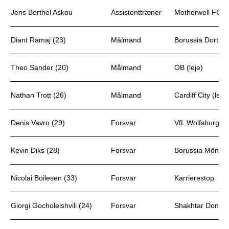
Jens Berthel Askou
Assistenttræner
Motherwell FC
Diant Ramaj (23)
Målmand
Borussia Dortmun
Theo Sander (20)
Målmand
OB (leje)
Nathan Trott (26)
Målmand
Cardiff City (leje)
Denis Vavro (29)
Forsvar
VfL Wolfsburg
Kevin Diks (28)
Forsvar
Borussia Mönch
Nicolai Boilesen (33)
Forsvar
Karrierestop
Giorgi Gocholeishvili (24)
Forsvar
Shakhtar Donetsk