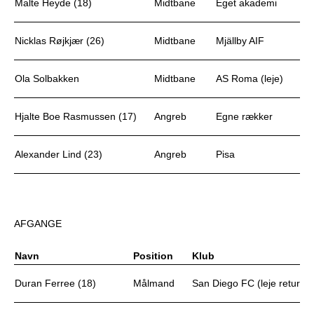
Malte Heyde (18)
Midtbane
Eget akademi
Nicklas Røjkjær (26)
Midtbane
Mjällby AIF
Ola Solbakken
Midtbane
AS Roma (leje)
Hjalte Boe Rasmussen (17)
Angreb
Egne rækker
Alexander Lind (23)
Angreb
Pisa
AFGANGE
Navn
Position
Klub
Duran Ferree (18)
Målmand
San Diego FC (leje retur)