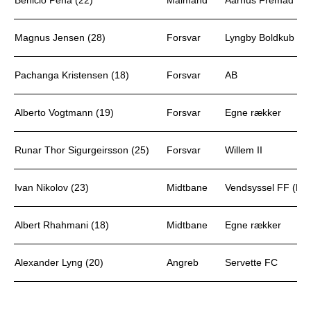
Benicio Pena (22)
Målmand
Aarhus Fremad
Magnus Jensen (28)
Forsvar
Lyngby Boldkub
Pachanga Kristensen (18)
Forsvar
AB
Alberto Vogtmann (19)
Forsvar
Egne rækker
Runar Thor Sigurgeirsson (25)
Forsvar
Willem II
Ivan Nikolov (23)
Midtbane
Vendsyssel FF (leje
Albert Rhahmani (18)
Midtbane
Egne rækker
Alexander Lyng (20)
Angreb
Servette FC