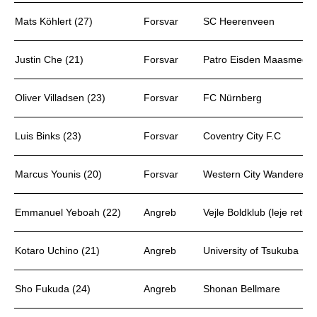
Mats Köhlert (27)
Forsvar
SC Heerenveen
Justin Che (21)
Forsvar
Patro Eisden Maasmechele
Oliver Villadsen (23)
Forsvar
FC Nürnberg
Luis Binks (23)
Forsvar
Coventry City F.C
Marcus Younis (20)
Forsvar
Western City Wanderers
Emmanuel Yeboah (22)
Angreb
Vejle Boldklub (leje retur)
Kotaro Uchino (21)
Angreb
University of Tsukuba
Sho Fukuda (24)
Angreb
Shonan Bellmare