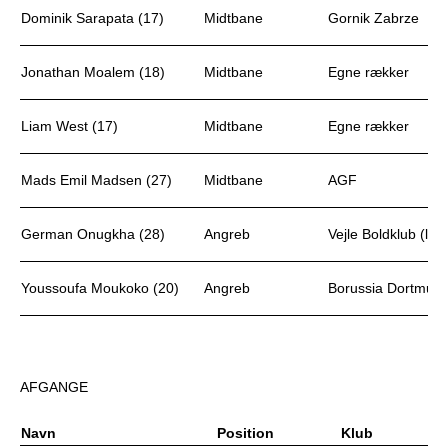
Dominik Sarapata (17)
Midtbane
Gornik Zabrze
Jonathan Moalem (18)
Midtbane
Egne rækker
Liam West (17)
Midtbane
Egne rækker
Mads Emil Madsen (27)
Midtbane
AGF
German Onugkha (28)
Angreb
Vejle Boldklub (leje
Youssoufa Moukoko (20)
Angreb
Borussia Dortmun
AFGANGE
Navn
Position
Klub