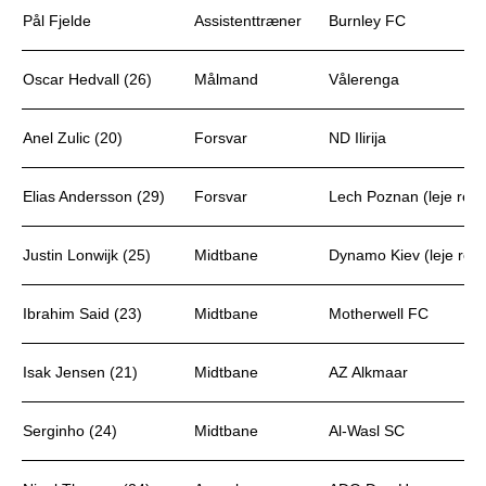
Pål Fjelde
Assistenttræner
Burnley FC
Oscar Hedvall (26)
Målmand
Vålerenga
Anel Zulic (20)
Forsvar
ND Ilirija
Elias Andersson (29)
Forsvar
Lech Poznan (leje retu
Justin Lonwijk (25)
Midtbane
Dynamo Kiev (leje retu
Ibrahim Said (23)
Midtbane
Motherwell FC
Isak Jensen (21)
Midtbane
AZ Alkmaar
Serginho (24)
Midtbane
Al-Wasl SC