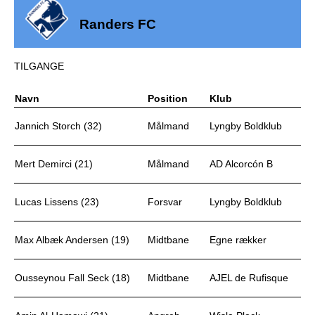
Randers FC
TILGANGE
Navn
Position
Klub
Jannich Storch (32)
Målmand
Lyngby Boldklub
Mert Demirci (21)
Målmand
AD Alcorcón B
Lucas Lissens (23)
Forsvar
Lyngby Boldklub
Max Albæk Andersen (19)
Midtbane
Egne rækker
Ousseynou Fall Seck (18)
Midtbane
AJEL de Rufisque