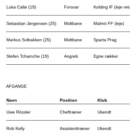
Luka Callø (19)
Forsvar
Kolding IF (leje retur)
Sebastian Jørgensen (25)
Midtbane
Malmö FF (leje)
Markus Solbakken (25)
Midtbane
Sparta Prag
Stefen Tchamche (19)
Angreb
Egne rækker
AFGANGE
Navn
Position
Klub
Uwe Rössler
Cheftræner
Ukendt
Rob Kelly
Assistenttræner
Ukendt