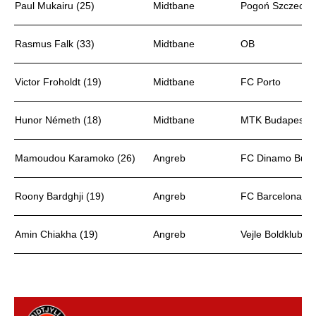
Paul Mukairu (25)
Midtbane
Pogoń Szczecin
Rasmus Falk (33)
Midtbane
OB
Victor Froholdt (19)
Midtbane
FC Porto
Hunor Németh (18)
Midtbane
MTK Budapest
Mamoudou Karamoko (26)
Angreb
FC Dinamo Bucu
Roony Bardghji (19)
Angreb
FC Barcelona
Amin Chiakha (19)
Angreb
Vejle Boldklub (le