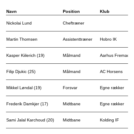
Navn
Position
Klub
Nickolai Lund
Cheftræner
Martin Thomsen
Assistenttræner
Hobro IK
Kasper Kiilerich (19)
Målmand
Aarhus Fremad (le
Filip Djukic (25)
Målmand
AC Horsens
Mikkel Løndal (19)
Forsvar
Egne rækker
Frederik Damkjer (17)
Midtbane
Egne rækker
Sami Jalal Karchoud (20)
Midtbane
Kolding IF