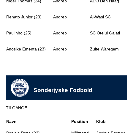
Nigel Thomas (24)
Angreb
ADO Den Haag
Renato Junior (23)
Angreb
Al-Wasl SC
Paulinho (25)
Angreb
SC Otelul Galati
Anosike Ementa (23)
Angreb
Zulte Waregem
Sønderjyske Fodbold
TILGANGE
Navn
Position
Klub