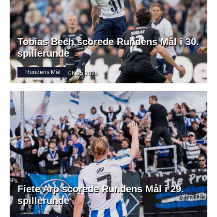
Tobias Bech scorede Rundens Mål i 30.
spillerunde
Rundens Mål
06.05.2026
Fiete Arp scorede Rundens Mål i 29.
spillerunde